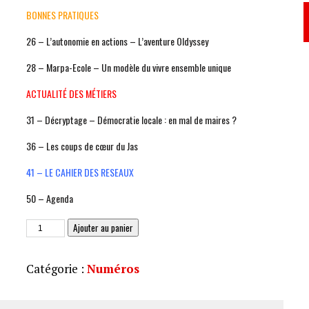
BONNES PRATIQUES
26 – L’autonomie en actions – L’aventure Oldyssey
28 – Marpa-Ecole – Un modèle du vivre ensemble unique
ACTUALITÉ DES MÉTIERS
31 – Décryptage – Démocratie locale : en mal de maires ?
36 – Les coups de cœur du Jas
41 – LE CAHIER DES RESEAUX
50 – Agenda
quantité
Ajouter au panier
de
JAS
Catégorie :
Numéros
239