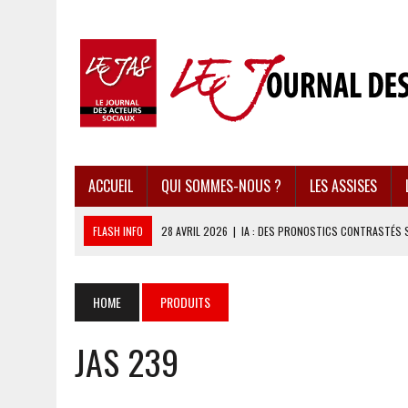
ACCUEIL
QUI SOMMES-NOUS ?
LES ASSISES
FLASH INFO
28 AVRIL 2026
|
IA : DES PRONOSTICS CONTRASTÉS 
28 AVRIL 2026
|
UBÉRISATION : LE RETOUR DU DROIT DU TRAVAIL ?
28 AVRIL 2026
|
IMMIGRATION EN EUROPE : DES IDÉES REÇUES BOUS
HOME
PRODUITS
28 AVRIL 2026
|
PRESSE D’INFORMATION : UNE ÉCONOMIE DANGEREUS
JAS 239
28 AVRIL 2026
|
CARAÏBES : LES RÉCIFS CORALLIENS AU BORD DE L’