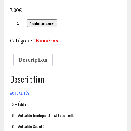
7,00
€
quantité
Ajouter au panier
de
JAS
Catégorie :
Numéros
264
Description
Description
ACTUALITÉS
5 – Édito
6 – Actualité Juridique et institutionnelle
8 – Actualité Société