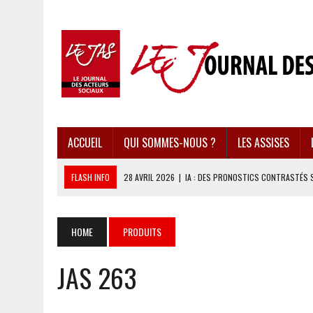
ACCUEIL
QUI SOMMES-NOUS ?
LES ASSISES
FLASH INFO
28 AVRIL 2026
|
IA : DES PRONOSTICS CONTRASTÉS 
28 AVRIL 2026
|
UBÉRISATION : LE RETOUR DU DROIT DU TRAVAIL ?
28 AVRIL 2026
|
IMMIGRATION EN EUROPE : DES IDÉES REÇUES BOUS
HOME
PRODUITS
28 AVRIL 2026
|
PRESSE D’INFORMATION : UNE ÉCONOMIE DANGEREUS
JAS 263
28 AVRIL 2026
|
CARAÏBES : LES RÉCIFS CORALLIENS AU BORD DE L’