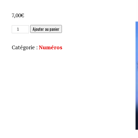
7,00
€
quantité
Ajouter au panier
de
JAS
Catégorie :
Numéros
263