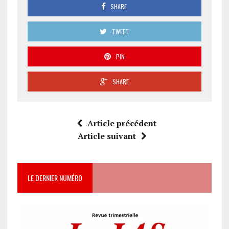
sur
SHARE
ceux
qui
TWEET
réagissent
(203)
PIN
SHARE
Article précédent
Article suivant
LE DERNIER NUMÉRO