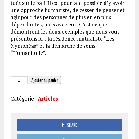
tués sur le bâti. Il est pourtant possible d’y avoir
une approche humaniste, de cesser de penser et
agir pour des personnes de plus en en plus
dépendantes, mais avec eux. C’est ce que
démontrent les deux exemples que nous vous
présentons ici : la résidence mutualiste “Les
Nymphéas” et la démarche de soins
“Humanitude”.
quantité
Ajouter au panier
de
Le
Catégorie :
Articles
Made
in
France
aura-
SHARE
t-
il