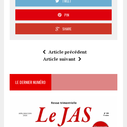
TWEET
un
avenir
PIN
?
(203)
SHARE
Article précédent
Article suivant
LE DERNIER NUMÉRO