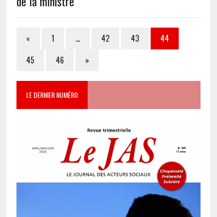
de la ministre
«
1
…
42
43
44
45
46
»
LE DERNIER NUMÉRO